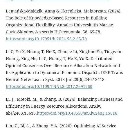
Lemańska-Majdzik, Anna & Okręglicka, Małgorzata. (2024).
The Role of Knowledge-Based Resources in Building
Organizational Flexibility. Annales Universitatis Mariae
Curie-Skłodowska sectio H Oeconomia. 58. 65-78.
https://doi.org/10.17951/h.2024.58.2.65-78
Li C, Yu X, Huang T, He X, Chaojie Li, Xinghuo Yu, Tingwen
Huang, Xing He, Li C, Huang T, He X, Yu X. Distributed
Optimal Consensus Over Resource Allocation Network and
Its Application to Dynamical Economic Dispatch. IEEE Trans
Neural Netw Learn Syst. 2018 Jun;29(6):2407-2418.
https://doi.org/10.1109/TNNLS.2017.2691760
Li, J., Motoki, M., & Zhang, B. (2024). Balancing Fairness and
Efficiency in Energy Resource Allocations. ArXiv,
abs/2403.15616.
https://doi.org/10.48550/arXiv.2403.15616
Lin, Z., Bi, S., & Zhang, Y.A. (2020). Optimizing AI Service