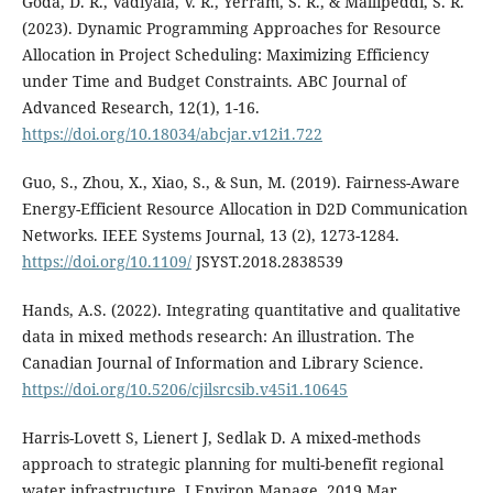
Goda, D. R., Vadiyala, V. R., Yerram, S. R., & Mallipeddi, S. R.
(2023). Dynamic Programming Approaches for Resource
Allocation in Project Scheduling: Maximizing Efficiency
under Time and Budget Constraints. ABC Journal of
Advanced Research, 12(1), 1-16.
https://doi.org/10.18034/abcjar.v12i1.722
Guo, S., Zhou, X., Xiao, S., & Sun, M. (2019). Fairness-Aware
Energy-Efficient Resource Allocation in D2D Communication
Networks. IEEE Systems Journal, 13 (2), 1273-1284.
https://doi.org/10.1109/
JSYST.2018.2838539
Hands, A.S. (2022). Integrating quantitative and qualitative
data in mixed methods research: An illustration. The
Canadian Journal of Information and Library Science.
https://doi.org/10.5206/cjilsrcsib.v45i1.10645
Harris-Lovett S, Lienert J, Sedlak D. A mixed-methods
approach to strategic planning for multi-benefit regional
water infrastructure. J Environ Manage. 2019 Mar