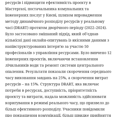
ресурсів і підвищити ефективність проєкту в
Мастергазі, постачальника комунальних та
інженерних послуг у Києві, шляхом впровадження
методу динамічного розподілу ресурсів у реальному
часі (DRART) протягом дворічного періоду (2022–2024).
Було застосовано змішаний підхід, який об’єднав
кількісні дані онлайн-опитувань із якісними даними з
напівструктурованих інтерв’ю за участю 50
професіоналів з управління ресурсами. Було вивчено 12
інженерних проєктів, включаючи встановлення
лічильників води та ремонт системи центрального
опалення. Результати показали скорочення середнього
часу виконання завдань на 25%, а скорочення витрат
ресурсів – на 15%. Структура DRART, яка включає
потреби в ресурсах, доступність, пріоритетність
проєкту та витрати, надала можливість здійснювати
коригування в режимі реального часу, що призвело до
більш ефективного розподілу. Учасники повідомили
про покращення комунікації, більш швидке прийняття