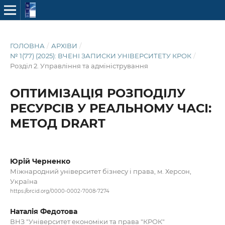
ГОЛОВНА
/
АРХІВИ
/
№ 1(77) (2025): ВЧЕНІ ЗАПИСКИ УНІВЕРСИТЕТУ КРОК
/
Розділ 2. Управління та адміністрування
ОПТИМІЗАЦІЯ РОЗПОДІЛУ
РЕСУРСІВ У РЕАЛЬНОМУ ЧАСІ:
МЕТОД DRART
Юрій Черненко
Міжнародний університет бізнесу і права, м. Херсон,
Україна
https://orcid.org/0000-0002-7008-7274
Наталія Федотова
ВНЗ "Університет економіки та права "КРОК"