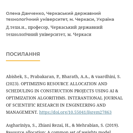
Олена Данченко,
Черкаський державний
технологічний університет, м. Черкаси, Україна
Д.техн.н., професор, Черкаський державний
технологічний університет, м. Черкаси
ПОСИЛАННЯ
Abishek, S., Prabakaran, P., Bharath, A.A., & vaardhini, S.
(2023). OPTIMIZING RESOURCE ALLOCATION AND
SCHEDULING IN CONSTRUCTION PROJECTS USING AI &
OPTIMIZATION ALGORITHMS. INTERANTIONAL JOURNAL
OF SCIENTIFIC RESEARCH IN ENGINEERING AND
MANAGEMENT.
https://doi.org/10.55041/ijsrem27863
Asghariniya, S., Zhiani Rezai, H., & Mehrabian, S. (2019).
Resource allocation: A common set of weights model.