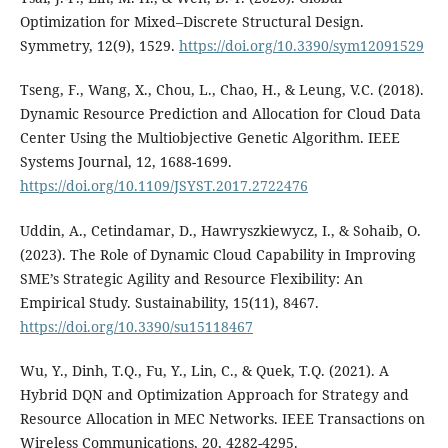
Optimization for Mixed–Discrete Structural Design.
Symmetry, 12(9), 1529.
https://doi.org/10.3390/sym12091529
Tseng, F., Wang, X., Chou, L., Chao, H., & Leung, V.C. (2018).
Dynamic Resource Prediction and Allocation for Cloud Data
Center Using the Multiobjective Genetic Algorithm. IEEE
Systems Journal, 12, 1688-1699.
https://doi.org/10.1109/JSYST.2017.2722476
Uddin, A., Cetindamar, D., Hawryszkiewycz, I., & Sohaib, O.
(2023). The Role of Dynamic Cloud Capability in Improving
SME’s Strategic Agility and Resource Flexibility: An
Empirical Study. Sustainability, 15(11), 8467.
https://doi.org/10.3390/su15118467
Wu, Y., Dinh, T.Q., Fu, Y., Lin, C., & Quek, T.Q. (2021). A
Hybrid DQN and Optimization Approach for Strategy and
Resource Allocation in MEC Networks. IEEE Transactions on
Wireless Communications, 20, 4282-4295.