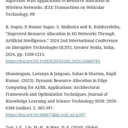
Algorithm With Applications to Resource Allocation in
Wireless Networks. IEEE Transactions on Vehicular
Technology. PP.
R. Gupta, P. Kumar Sagar, S. Malhotra and K. Kulshreshtha,
"Improved Resource Allocation in 6G Networks Through
Artificial Intelligence," 2024 2nd International Conference
on Disruptive Technologies (ICDT), Greater Noida, India,
2024, pp. 1208-1213.
https://doi.org/10.1109/ICDT61202.2024.10489785
Shanmugam, Lavanya & Jangoan, Suhas & Sharma, Kapil
Kumar. (2023). Dynamic Resource Allocation in Edge
Computing for AI/ML Applications: Architectural
Framework and Optimization Techniques. Journal of
Knowledge Learning and Science Technology ISSN: 2959-
6386 (online). 2. 385-397.
https://doi.org/10.60087/jklst.vol2.n2.p397
Tsai, J.-F., Lin, M.-H., & Wen, D.-Y. (2020). Global