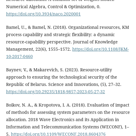
Numerical Algebra, Control & Optimization, 0.
https://doi.org/10.3934/naco.2020001
Bamel, U., & Bamel, N. (2018). Organizational resources, KM
process capability and strategic flexibility: a dynamic
resource-capability perspective. Journal of Knowledge
Management, 22(6), 1555–1572.
https://doi.org/10.1108/JKM-
10-2017-0460
Baynev, V., & Makarevich, S. (2023). Resource-utility
approach to ensuring the technological security of the
Republic of Belarus. Science and Innovations, (5), 27–32.
https://doi.org/10.29235/1818-9857-2023-05-27-32
Boikov, N. A., & Kropotova, I. A. (2018). Evaluation of impact
of methods for assessing system parameters on the resource
allocation. 2018 Wave Electronics and its Application in
Information and Telecommunication Systems (WECONF), 1–
5.
https://doi.org/10.1109/WECONF.2018.8604376