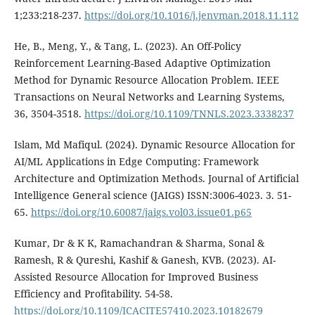
1;233:218-237.
https://doi.org/10.1016/j.jenvman.2018.11.112
He, B., Meng, Y., & Tang, L. (2023). An Off-Policy
Reinforcement Learning-Based Adaptive Optimization
Method for Dynamic Resource Allocation Problem. IEEE
Transactions on Neural Networks and Learning Systems,
36, 3504-3518.
https://doi.org/10.1109/TNNLS.2023.3338237
Islam, Md Mafiqul. (2024). Dynamic Resource Allocation for
AI/ML Applications in Edge Computing: Framework
Architecture and Optimization Methods. Journal of Artificial
Intelligence General science (JAIGS) ISSN:3006-4023. 3. 51-
65.
https://doi.org/10.60087/jaigs.vol03.issue01.p65
Kumar, Dr & K K, Ramachandran & Sharma, Sonal &
Ramesh, R & Qureshi, Kashif & Ganesh, KVB. (2023). AI-
Assisted Resource Allocation for Improved Business
Efficiency and Profitability. 54-58.
https://doi.org/10.1109/ICACITE57410.2023.10182679