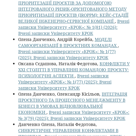
ПРІОРИТЕЗАЦІЇ ПРОЄКТІВ ЗА ДОПОМОГОЮ
ІНТЕГРОВАНОГО РИЗИК-ОРІЄНТОВАНОГО МЕТОДУ
ПРИОРИТИЗАЦІЇ ПРОЄКТІВ (IROPPM): КЕЙС-СТАДІЇЇ
ВЕЛИКОЇ ІНЖЕНЕРНО-СЕРВІСНОЇ КОМПАНІЇ
,
Вчені
записки Університету «КРОК»: № 1(81) (2026):
Вчені записки Університету КРОК
Олена Данченко, Андрій Корейба,
МОДЕЛІ
САМООРГАНІЗАЦІЇ В ПРОЄКТНИХ КОМАНДАХ
,
Вчені записки Університету «КРОК»: № 1(77)
(2025): Вчені записки Університету КРОК
Оксана Сєдашова, Наталія Федотова,
КОНФЛІКТИ У
XXI СТОЛІТТІ В УПРАВЛІННІ КОМАНДОЮ ПРОЄКТУ:
ПСИХОЛОГІЧНІ АСПЕКТИ
,
Вчені записки
Університету «КРОК»: № 1(77) (2025): Вчені
записки Університету КРОК
Олена Данченко, Олександр Кісільов,
ІНТЕГРАЦІЯ
ПРОЄКТНОГО ТА ПРОЦЕСНОГО МЕНЕДЖМЕНТУ В
БІЗНЕСІ В УМОВАХ ВІДНОВЛЮВАЛЬНОЇ
ЕКОНОМІКИ
,
Вчені записки Університету «КРОК»:
№ 3(79) (2025): Вчені записки Університету КРОК
Данченко Олена, Наталія Федотова,
СИНКРЕТИЧНЕ УПРАВЛІННЯ КОНФЛІКТАМИ В