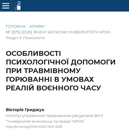
ГОЛОВНА
/
АРХІВИ
/
№ 3(79) (2025): ВЧЕНІ ЗАПИСКИ УНІВЕРСИТЕТУ КРОК
/
Розділ 3. Психологія
ОСОБЛИВОСТІ
ПСИХОЛОГІЧНОЇ ДОПОМОГИ
ПРИ ТРАВМІВНОМУ
ГОРЮВАННІ В УМОВАХ
РЕАЛІЙ ВОЄННОГО ЧАСУ
Вікторія Гриджук
Інститут управління природними ресурсами ВНЗ
“Університет економіки та права “КРОК”
https://orcid.org/0009-0006-7600-6283