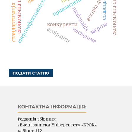
економічна політика
воєнна доктрина
привласнення активів
економічна система
енергоефективність
ссавець
стандартизація
mcdonalds
загроза
конкуренти
аспіранти
несвідоме
ПОДАТИ СТАТТЮ
КОНТАКТНА ІНФОРМАЦІЯ:
Редакція збірника
«Вчені записки Університету «КРОК»
кабінет
112