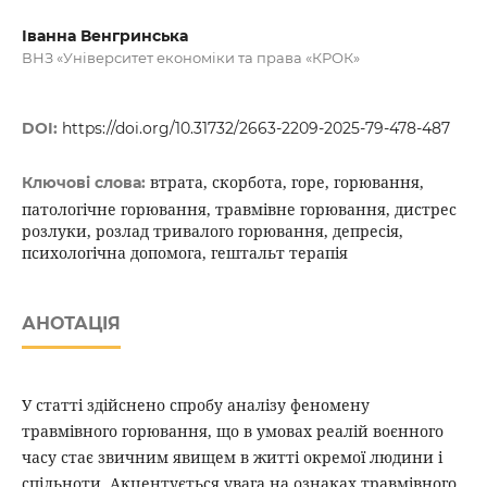
Іванна Венгринська
ВНЗ «Університет економіки та права «КРОК»
DOI:
https://doi.org/10.31732/2663-2209-2025-79-478-487
втрата, скорбота, горе, горювання,
Ключові слова:
патологічне горювання, травмівне горювання, дистрес
розлуки, розлад тривалого горювання, депресія,
психологічна допомога, гештальт терапія
АНОТАЦІЯ
У статті здійснено спробу аналізу феномену
травмівного горювання, що в умовах реалій воєнного
часу стає звичним явищем в житті окремої людини і
спільноти. Акцентується увага на ознаках травмівного