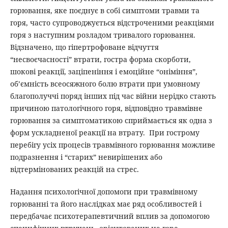
горювання, яке поєднує в собі симптоми травми та
горя, часто супроводжується відстроченими реакціями
горя з наступним розладом тривалого горювання.
Відзначено, що гіпертрофоване відчуття
“несвоєчасності” втрати, гостра форма скорботи,
шокові реакції, заціпеніння і емоційне “оніміння”,
об’ємність всеосяжного болю втрати при умовному
благополуччі поряд інших під час війни нерідко стають
причиною патологічного горя, відповідно травмівне
горювання за симптоматикою сприймається як одна з
форм ускладненої реакції на втрату. При гострому
перебігу усіх процесів травмівного горювання можливе
подразнення і “старих” невирішених або
відтермінованих реакцій на стрес.
Надання психологічної допомоги при травмівному
горюванні та його наслідках має ряд особливостей і
передбачає психотерапевтичний вплив за допомогою