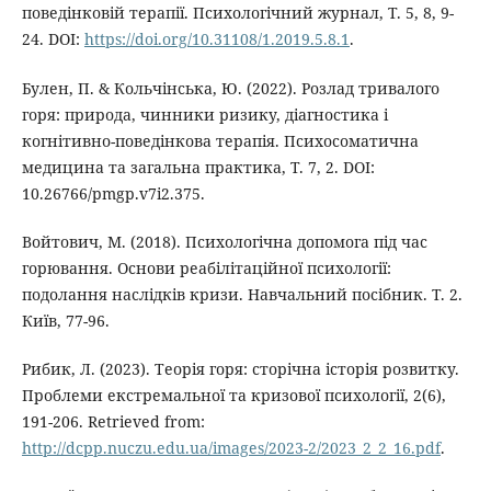
поведінковій терапії. Психологічний журнал, Т. 5, 8, 9-
24. DOI:
https://doi.org/10.31108/1.2019.5.8.1
.
Булен, П. & Кольчінська, Ю. (2022). Розлад тривалого
горя: природа, чинники ризику, діагностика і
когнітивно-поведінкова терапія. Психосоматична
медицина та загальна практика, Т. 7, 2. DOI:
10.26766/pmgp.v7i2.375.
Войтович, М. (2018). Психологічна допомога під час
горювання. Основи реабілітаційної психології:
подолання наслідків кризи. Навчальний посібник. Т. 2.
Київ, 77-96.
Рибик, Л. (2023). Теорія горя: сторічна історія розвитку.
Проблеми екстремальної та кризової психології, 2(6),
191-206. Retrieved from:
http://dcpp.nuczu.edu.ua/images/2023-2/2023_2_2_16.pdf
.