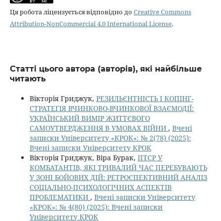
Ця робота ліцензується відповідно до
Creative Commons
Attribution-NonCommercial 4.0 International License
.
Статті цього автора (авторів), які найбільше
читають
Вікторія Гриджук,
РЕЗИЛЬЄНТНІСТЬ І КОПІНГ-
СТРАТЕГІЯ ВЧИНКОВО-ВЧИНКОВОЇ ВЗАЄМОДІЇ:
УКРАЇНСЬКИЙ ВИМІР ЖИТТЄВОГО
САМОУТВЕРДЖЕННЯ В УМОВАХ ВІЙНИ
,
Вчені
записки Університету «КРОК»: № 2(78) (2025):
Вчені записки Університету КРОК
Вікторія Гриджук, Віра Бурак,
ПТСР У
КОМБАТАНТІВ, ЯКІ ТРИВАЛИЙ ЧАС ПЕРЕБУВАЮТЬ
У ЗОНІ БОЙОВИХ ДІЙ: РЕТРОСПЕКТИВНИЙ АНАЛІЗ
СОЦІАЛЬНО-ПСИХОЛОГІЧНИХ АСПЕКТІВ
ПРОБЛЕМАТИКИ
,
Вчені записки Університету
«КРОК»: № 4(80) (2025): Вчені записки
Університету КРОК