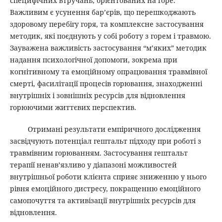
специфічних втручань, орієнтованих на горе.
Важливим є усунення бар’єрів, що перешкоджають
здоровому перебігу горя, та комплексне застосування
методик, які поєднують у собі роботу з горем і травмою.
Зауважена важливість застосування “м’яких” методик
надання психологічної допомоги, зокрема при
когнітивному та емоційному опрацювання травмівної
смерті, фасилітації процесів горювання, знаходженні
внутрішніх і зовнішніх ресурсів для відновлення
горюючими життєвих перспектив.
Отримані результати емпіричного дослідження
засвідчують потенціал гештальт підходу при роботі з
травмівним горюванням. Застосування гештальт
терапії ненав’язливо у діапазоні можливостей
внутрішньої роботи клієнта сприяє зниженню у нього
рівня емоційного дистресу, покращенню емоційного
самопочуття та активізації внутрішніх ресурсів для
відновлення.